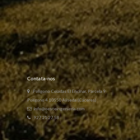
Contata-nos
Polígono Coladas El Encinar, Parcela 9
Polígono 4 10550 Aliseda (Cáceres)
info@oesteingenieria.com
927 21 27 58